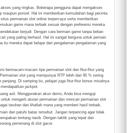
n akses yang ringkas. Beberapa pengguna dapat mengakses
top maupun ponsel. Hal ini memberikan kemudahan bagi pecinta
k situs permainan slot online terpercaya serta memberikan
emukan game mana terbaik sesuai dengan preferensi mereka.
 pendekatan berjudi. Dengan cara bermain game tanpa beban
ri yang paling berhasil. Hal ini sangat berguna untuk pemain
a itu mereka dapat belajar dari pengalaman pengalaman yang
i bermacam-macam tipe permainan slot dan fitur-fitur yang
. Permainan slot yang mempunyai RTP lebih dari 95 % sering
jang. Di samping itu, pelajari juga fitur-fitur bonus misalnya
 mendapatkan jackpot.
uang asli. Menggunakan akun demo, Anda bisa menguji
k untuk mengerti aturan permainan dan mencari permainan slot
gai taruhan dan lihatlah mana yang memberi hasil terbaik.
ain dan patuhi batas tersebut. Jangan terpancing agar tidak
merupakan tentang nasib. Dengan taktik yang tepat dan
orang pemenang di slot gacor.