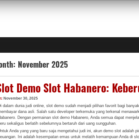
onth:
November 2025
Slot Demo Slot Habanero: Kebe
n:
November 30, 2025
i dalam dunia judi online, slot demo sudah menjadi pilihan favorit bagi ban
embayar dana asli. Salah satu developer terkemuka yang terkenal menawark
abanero. Dengan permainan slot demo Habanero, Anda semua dapat menjelaj
eru sekaligus berlatih sebelumnya bertaruh dari uang sungguhan.
ntuk Anda yang yang baru saja mengetahui judi ini, akun demo slot adalah pin
euangan. Ini adalah kesempatan emas untuk melatih kemampuan Anda di slo