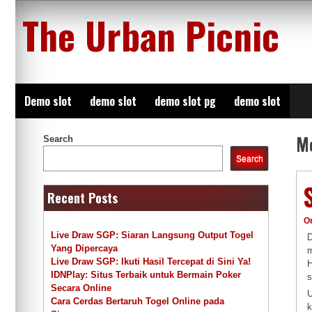
Skip
The Urban Picnic
to
content
Demo slot
demo slot
demo slot pg
demo slot
M
Search
Search
Recent Posts
O
Live Draw SGP: Siaran Langsung Output Togel
D
Yang Dipercaya
m
Live Draw SGP: Ikuti Hasil Tercepat di Sini Ya!
H
IDNPlay: Situs Terbaik untuk Bermain Poker
s
Secara Online
U
Cara Cerdas Bertaruh Togel Online pada
k