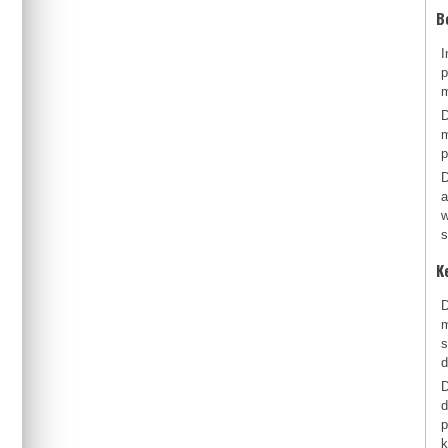
B
I
p
m
D
m
p
D
a
w
s
K
D
m
s
d
D
d
p
k