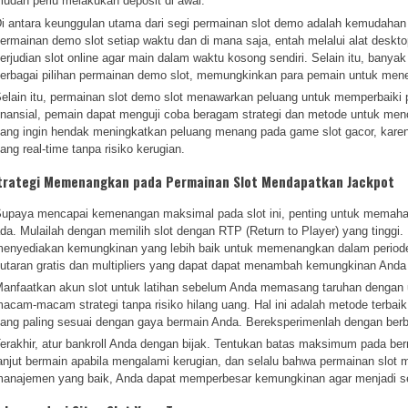
udah perlu melakukan deposit di awal.
i antara keunggulan utama dari segi permainan slot demo adalah kemudaha
ermainan demo slot setiap waktu dan di mana saja, entah melalui alat desk
erjudian slot online agar main dalam waktu kosong sendiri. Selain itu, banya
erbagai pilihan permainan demo slot, memungkinkan para pemain untuk men
elain itu, permainan slot demo slot menawarkan peluang untuk memperbaiki
inansial, pemain dapat menguji coba beragam strategi dan metode untuk menca
ang ingin hendak meningkatkan peluang menang pada game slot gacor, karen
ang real-time tanpa risiko kerugian.
trategi Memenangkan pada Permainan Slot Mendapatkan Jackpot
upaya mencapai kemenangan maksimal pada slot ini, penting untuk memaham
da. Mulailah dengan memilih slot dengan RTP (Return to Player) yang tinggi
enyediakan kemungkinan yang lebih baik untuk memenangkan dalam periode pan
utaran gratis dan multipliers yang dapat dapat menambah kemungkinan Anda
anfaatkan akun slot untuk latihan sebelum Anda memasang taruhan dengan 
acam-macam strategi tanpa risiko hilang uang. Hal ini adalah metode terbai
ang paling sesuai dengan gaya bermain Anda. Bereksperimenlah dengan berba
erakhir, atur bankroll Anda dengan bijak. Tentukan batas maksimum pada berm
anjut bermain apabila mengalami kerugian, dan selalu bahwa permainan slot 
anajemen yang baik, Anda dapat memperbesar kemungkinan agar menjadi se