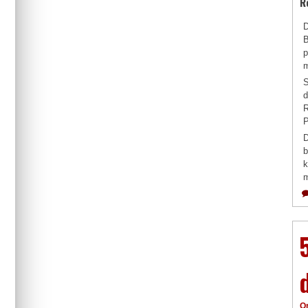
R
D
B
p
m
S
d
R
P
D
b
k
m
O