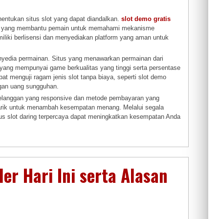
ntukan situs slot yang dapat diandalkan.
slot demo gratis
emo yang membantu pemain untuk memahami mekanisme
miliki berlisensi dan menyediakan platform yang aman untuk
penyedia permainan. Situs yang menawarkan permainan dari
 yang mempunyai game berkualitas yang tinggi serta persentase
t menguji ragam jenis slot tanpa biaya, seperti slot demo
gan uang sungguhan.
n pelanggan yang responsive dan metode pembayaran yang
enarik untuk menambah kesempatan menang. Melalui segala
s slot daring terpercaya dapat meningkatkan kesempatan Anda
er Hari Ini serta Alasan