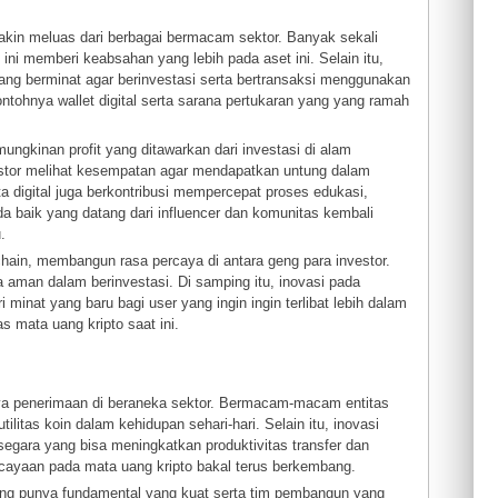
makin meluas dari berbagai bermacam sektor. Banyak sekali
i memberi keabsahan yang lebih pada aset ini. Selain itu,
ang berminat agar berinvestasi serta bertransaksi menggunakan
ontohnya wallet digital serta sarana pertukaran yang yang ramah
ngkinan profit yang ditawarkan dari investasi di alam
nvestor melihat kesempatan agar mendapatkan untung dalam
a digital juga berkontribusi mempercepat proses edukasi,
a baik yang datang dari influencer dan komunitas kembali
.
chain, membangun rasa percaya di antara geng para investor.
 aman dalam berinvestasi. Di samping itu, inovasi pada
nat yang baru bagi user yang ingin ingin terlibat lebih dalam
s mata uang kripto saat ini.
ya penerimaan di beraneka sektor. Bermacam-macam entitas
ilitas koin dalam kehidupan sehari-hari. Selain itu, inovasi
egara yang bisa meningkatkan produktivitas transfer dan
ayaan pada mata uang kripto bakal terus berkembang.
ang punya fundamental yang kuat serta tim pembangun yang