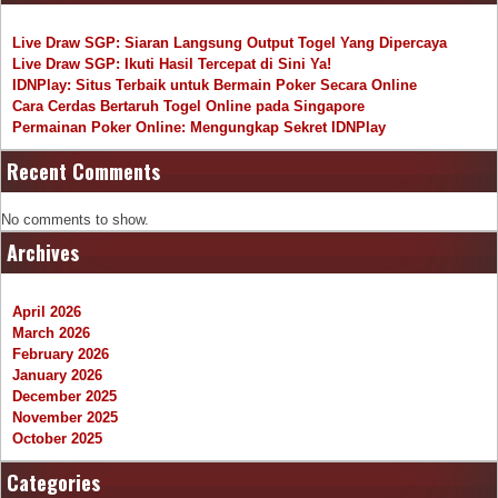
Live Draw SGP: Siaran Langsung Output Togel Yang Dipercaya
Live Draw SGP: Ikuti Hasil Tercepat di Sini Ya!
IDNPlay: Situs Terbaik untuk Bermain Poker Secara Online
Cara Cerdas Bertaruh Togel Online pada Singapore
Permainan Poker Online: Mengungkap Sekret IDNPlay
Recent Comments
No comments to show.
Archives
April 2026
March 2026
February 2026
January 2026
December 2025
November 2025
October 2025
Categories