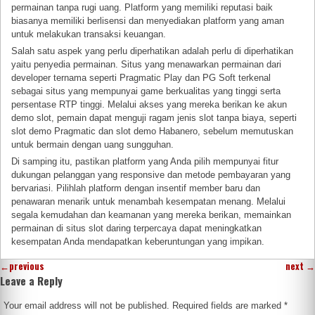
permainan tanpa rugi uang. Platform yang memiliki reputasi baik
biasanya memiliki berlisensi dan menyediakan platform yang aman
untuk melakukan transaksi keuangan.
Salah satu aspek yang perlu diperhatikan adalah perlu di diperhatikan
yaitu penyedia permainan. Situs yang menawarkan permainan dari
developer ternama seperti Pragmatic Play dan PG Soft terkenal
sebagai situs yang mempunyai game berkualitas yang tinggi serta
persentase RTP tinggi. Melalui akses yang mereka berikan ke akun
demo slot, pemain dapat menguji ragam jenis slot tanpa biaya, seperti
slot demo Pragmatic dan slot demo Habanero, sebelum memutuskan
untuk bermain dengan uang sungguhan.
Di samping itu, pastikan platform yang Anda pilih mempunyai fitur
dukungan pelanggan yang responsive dan metode pembayaran yang
bervariasi. Pilihlah platform dengan insentif member baru dan
penawaran menarik untuk menambah kesempatan menang. Melalui
segala kemudahan dan keamanan yang mereka berikan, memainkan
permainan di situs slot daring terpercaya dapat meningkatkan
kesempatan Anda mendapatkan keberuntungan yang impikan.
←
previous
next
→
Leave a Reply
Your email address will not be published.
Required fields are marked
*