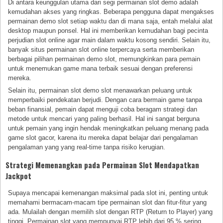
Di antara keunggulan utama dari segi permainan slot demo adalah
kemudahan akses yang ringkas. Beberapa pengguna dapat mengakses
permainan demo slot setiap waktu dan di mana saja, entah melalui alat
desktop maupun ponsel. Hal ini memberikan kemudahan bagi pecinta
perjudian slot online agar main dalam waktu kosong sendiri. Selain itu,
banyak situs permainan slot online terpercaya serta memberikan
berbagai pilihan permainan demo slot, memungkinkan para pemain
untuk menemukan game mana terbaik sesuai dengan preferensi
mereka.
Selain itu, permainan slot demo slot menawarkan peluang untuk
memperbaiki pendekatan berjudi. Dengan cara bermain game tanpa
beban finansial, pemain dapat menguji coba beragam strategi dan
metode untuk mencari yang paling berhasil. Hal ini sangat berguna
untuk pemain yang ingin hendak meningkatkan peluang menang pada
game slot gacor, karena itu mereka dapat belajar dari pengalaman
pengalaman yang yang real-time tanpa risiko kerugian.
Strategi Memenangkan pada Permainan Slot Mendapatkan
Jackpot
Supaya mencapai kemenangan maksimal pada slot ini, penting untuk
memahami bermacam-macam tipe permainan slot dan fitur-fitur yang
ada. Mulailah dengan memilih slot dengan RTP (Return to Player) yang
tinggi. Permainan slot yang mempunyai RTP lebih dari 95 % sering