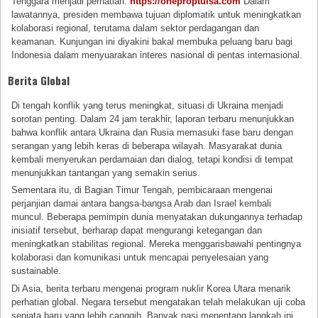
Tenggara menjadi perhatian.
https://oneproptulsa.com
Dalam
lawatannya, presiden membawa tujuan diplomatik untuk meningkatkan
kolaborasi regional, terutama dalam sektor perdagangan dan
keamanan. Kunjungan ini diyakini bakal membuka peluang baru bagi
Indonesia dalam menyuarakan interes nasional di pentas internasional.
Berita Global
Di tengah konflik yang terus meningkat, situasi di Ukraina menjadi
sorotan penting. Dalam 24 jam terakhir, laporan terbaru menunjukkan
bahwa konflik antara Ukraina dan Rusia memasuki fase baru dengan
serangan yang lebih keras di beberapa wilayah. Masyarakat dunia
kembali menyerukan perdamaian dan dialog, tetapi kondisi di tempat
menunjukkan tantangan yang semakin serius.
Sementara itu, di Bagian Timur Tengah, pembicaraan mengenai
perjanjian damai antara bangsa-bangsa Arab dan Israel kembali
muncul. Beberapa pemimpin dunia menyatakan dukungannya terhadap
inisiatif tersebut, berharap dapat mengurangi ketegangan dan
meningkatkan stabilitas regional. Mereka menggarisbawahi pentingnya
kolaborasi dan komunikasi untuk mencapai penyelesaian yang
sustainable.
Di Asia, berita terbaru mengenai program nuklir Korea Utara menarik
perhatian global. Negara tersebut mengatakan telah melakukan uji coba
senjata baru yang lebih canggih. Banyak nasi menentang langkah ini